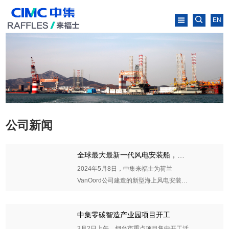
EN
公司新闻
全球最大最新一代风电安装船，下
水！
2024年5月8日，中集来福士为荷兰
VanOord公司建造的新型海上风电安装船
BOREAS项目在烟台建造基地平稳下水
中集零碳智造产业园项目开工
2024-06-03
3月2日上午，烟台市重点项目集中开工活