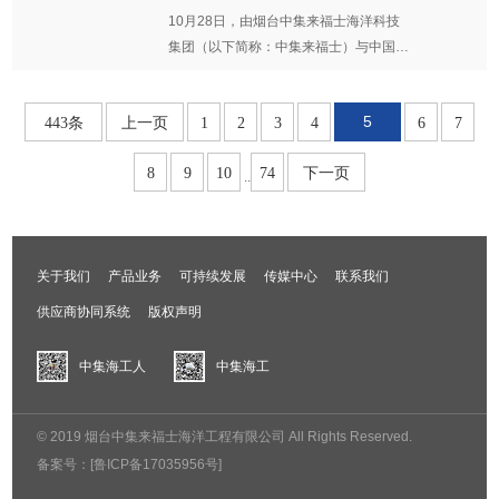
光伏完成交付 助力海上漂浮式光伏
10月28日，由烟台中集来福士海洋科技
平价开发
集团（以下简称：中集来福士）与中国林
业集团有限公司的全资子公司中林绿碳
（北京）科技有限公司（以下简称：中林
5
2023-11-01
443条
上一页
1
2
3
4
6
7
绿碳）联合研发建造的竹基复合材
8
9
10
74
下一页
..
关于我们
产品业务
可持续发展
传媒中心
联系我们
供应商协同系统
版权声明
中集海工人
中集海工
© 2019 烟台中集来福士海洋工程有限公司 All Rights Reserved.
备案号：
[鲁ICP备17035956号]