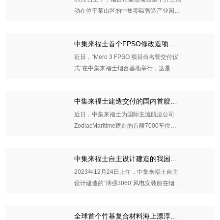
动在位于莱山区的中集零碳智造产业园项
目现场举行。此次活动在莱山区设主会
场，在烟台各区市设分会场
中集来福士首个FPSO修改造项目
2024-03-04
MISC Mero 3命名 提供一站式解决
近日，“Mero 3 FPSO 项目命名暨交付仪
方案
式”在中集来福士烟台基地举行，这是国
内首例集主船体改造、全部模块建造及集
成、FPSO系统调试等工作于同一船厂完
中集来福士建造交付的国内首艘用
2024-01-25
成的FPSO修改造项目。
于国产汽车出口的汽车运输船离港
近日，中集来福士为国际主流航运公司
ZodiacMaritime建造的首艘7000车位汽
车运输船在龙口基地交付离港。该船命名
为“BYDEXPLORERNO 1”
中集来福士自主设计建造的我国最
2024-01-10
新一代风电安装船“博强3060”交付
2023年12月24日上午，中集来福士自主
设计建造的“博强3060”风电安装船在烟台
基地码头命名交付，将为我国海上风场开
发再添重器，为能源结构转型和海洋经济
全球首个竹基复合材料海上漂浮式
2023-12-24
建设注入创新动力。