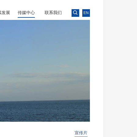
续发展
传媒中心
联系我们
EN
SE
G
识产权
誉资质
半潜平台
自升平台
其他
生产装置
模块业务
滚装船
特种装备
公司新闻
品牌推广
>
>
>
>
商务合作
加入我们
>
>
>
>
宣传片