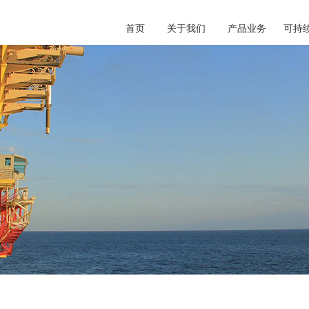
首页
关于我们
产品业务
可持
公司简介
企业文化
EPC能力
钻井平台
油气生产装置
深远海渔业
清洁能源
特种装备
维修改造
资产运营
>
>
>
QH
ES
知
荣
>
>
>
>
>
>
>