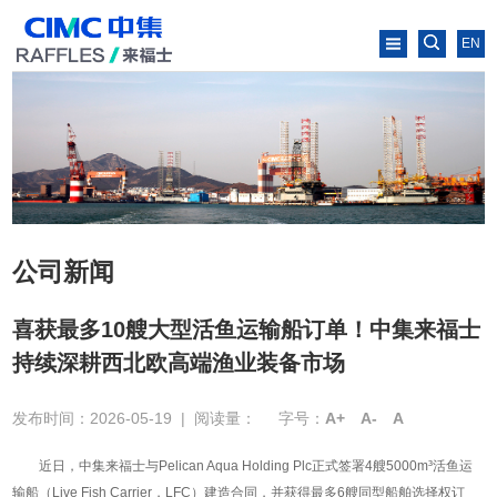
EN
公司新闻
喜获最多10艘大型活鱼运输船订单！中集来福士
持续深耕西北欧高端渔业装备市场
发布时间：2026-05-19
|
阅读量：
字号：
A+
A-
A
近日，中集来福士与Pelican Aqua Holding Plc正式签署4艘5000m³活鱼运
输船（Live Fish Carrier，LFC）建造合同，并获得最多6艘同型船舶选择权订