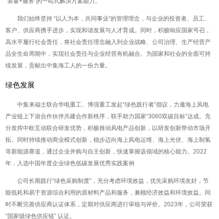
“装备+服务”的一站式解决方案能力。
我们始终坚持 “以人为本，共同事业”的管理理念，与企业的投资者、员工、
客户、供应商携手进步，实现和谐发展与人才育成。同时，积极响应国家号召，
高水平履行社会责任，将社会责任理念融入到企业战略、公司治理、生产经营产
品全生命周期中，实现社会责任与企业经营有机融合。为国家和社会的全面可持
续发展，贡献出中集海工人的一份力量。
绿色发展
中集来福士联合华电重工、博强重工发起“绿色践行者”倡议，力邀海上风电
产业链上下游合作伙伴共建合作新秩序，联手助力国家“3060双碳目标”达成。充
分发挥中欧互动联合研发优势，积极推动风电产品创新，以研发创新带动市场开
拓。同时持续推动商业模式创新，稳步迈向海上风电运维、海上光伏、海上制氢
等新能源赛道，通过企业并购与自主创新，快速掌握该领域的核心能力。2022
年，入选中国年度企业绿色低碳发展优秀实践案例
公司长期践行“绿色采购制度”，充分考虑环境效益，优先采购环境友好，节
能低耗和易于资源综合利用的原材料产品和服务，兼顾经济效益和环境效益。同
时不断完善供应商认证体系，定期对供应商进行审核与评价。2023年，公司荣获
“国家级绿色供应链” 认证。