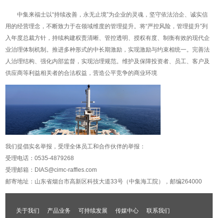
中集来福士以“持续改善，永无止境”为企业的灵魂，坚守依法治企、诚实信
用的经营理念，不断致力于在领域维度的管理提升。将“严控风险，管理提升”列
入年度总裁方针，持续构建权责清晰、管控透明、授权有度、制衡有效的现代企
业治理体制机制。推进多种形式的中长期激励，实现激励与约束相统一。完善法
人治理结构、强化内部监督，实现治理规范。维护及保障投资者、员工、客户及
供应商等利益相关者的合法权益，营造公平竞争的商业环境
我们提倡实名举报，受理全体员工和合作伙伴的举报：
受理电话：0535-4879268
受理邮箱：DIAS@cimc-raffles.com
邮寄地址：山东省烟台市高新区科技大道33号（中集海工院），邮编264000
关于我们
产品业务
可持续发展
传媒中心
联系我们