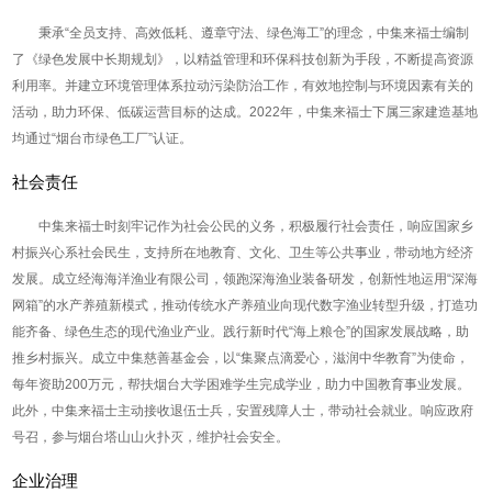
秉承“全员支持、高效低耗、遵章守法、绿色海工”的理念，中集来福士编制
了《绿色发展中长期规划》，以精益管理和环保科技创新为手段，不断提高资源
利用率。并建立环境管理体系拉动污染防治工作，有效地控制与环境因素有关的
活动，助力环保、低碳运营目标的达成。2022年，中集来福士下属三家建造基地
均通过“烟台市绿色工厂”认证。
社会责任
中集来福士时刻牢记作为社会公民的义务，积极履行社会责任，响应国家乡
村振兴心系社会民生，支持所在地教育、文化、卫生等公共事业，带动地方经济
发展。成立经海海洋渔业有限公司，领跑深海渔业装备研发，创新性地运用“深海
网箱”的水产养殖新模式，推动传统水产养殖业向现代数字渔业转型升级，打造功
能齐备、绿色生态的现代渔业产业。践行新时代“海上粮仓”的国家发展战略，助
推乡村振兴。成立中集慈善基金会，以“集聚点滴爱心，滋润中华教育”为使命，
每年资助200万元，帮扶烟台大学困难学生完成学业，助力中国教育事业发展。
此外，中集来福士主动接收退伍士兵，安置残障人士，带动社会就业。响应政府
号召，参与烟台塔山山火扑灭，维护社会安全。
企业治理